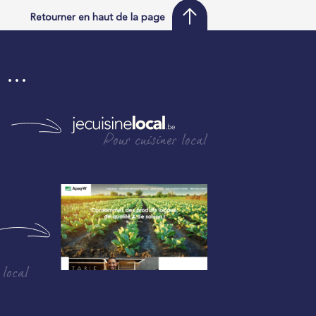
Retourner en haut de la page
i …
Pour cuisiner local
 local