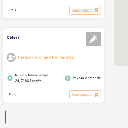
Sauvegarder
Frais
Céleri
Ferme du Grand Berlanwez
Rue de Tyberchamps
Prix Sur demande
24, 7180 Seneffe
Sauvegarder
Frais