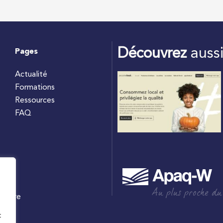
Découvrez
auss
Pages
Actualité
Formations
Ressources
FAQ
Au plus proche du
culture
W
t