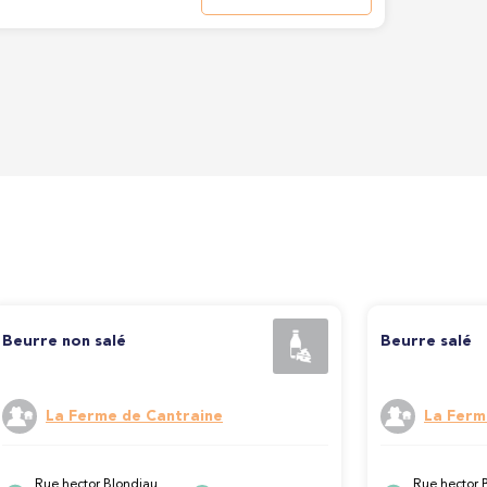
Beurre non salé
Beurre salé
La Ferme de Cantraine
La Ferm
Rue hector Blondiau
Rue hector 