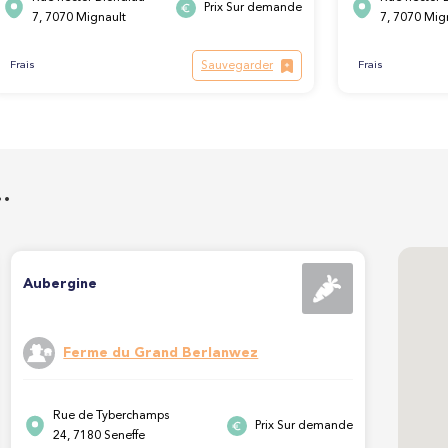
Prix Sur demande
7, 7070 Mignault
7, 7070 Mig
Sauvegarder
Frais
Frais
…
Aubergine
Ferme du Grand Berlanwez
Rue de Tyberchamps
Prix Sur demande
24, 7180 Seneffe