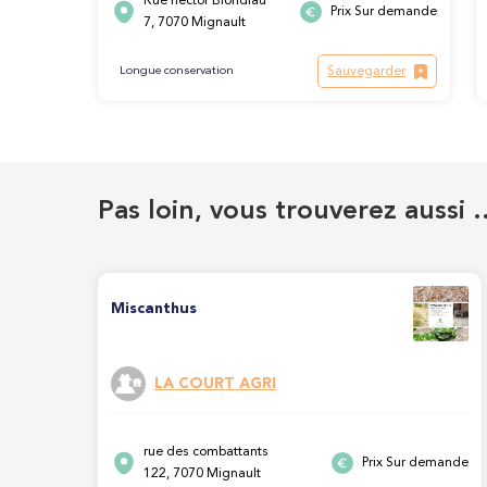
Rue hector Blondiau
Prix Sur demande
7, 7070 Mignault
Sauvegarder
Longue conservation
Pas loin, vous trouverez aussi 
Miscanthus
LA COURT AGRI
rue des combattants
Prix Sur demande
122, 7070 Mignault