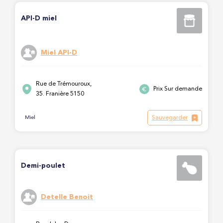
API-D miel
Miel API-D
Rue de Trémouroux,
Prix Sur demande
35. Franière 5150
Sauvegarder
Miel
Demi-poulet
Detelle Benoit