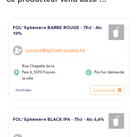
Ce producteur vend aussi …
FOL' Ephémère BARBE ROUGE - 75cl - Alc
10%
contact@liptitebressene.be
Rue Chapelle de la
Paix 6, 5070 Fosses-
Prix Sur demande
la-ville
Sauvegarder
Acoolisées
FOL' Ephémère BLACK IPA - 75cl - Alc 6,6%