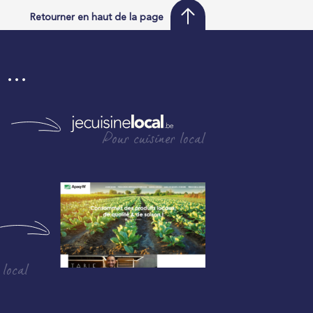
Retourner en haut de la page
i …
Pour cuisiner local
 local