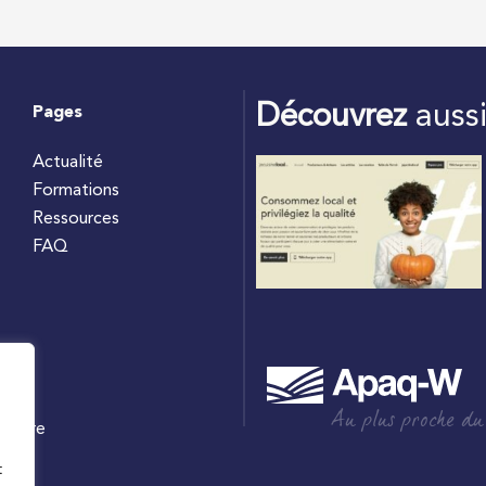
Découvrez
auss
Pages
Actualité
Formations
Ressources
FAQ
Au plus proche du
culture
W
t