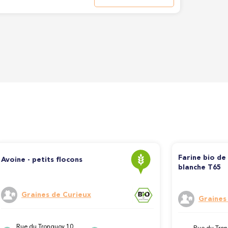
Farine bio de
Avoine - petits flocons
blanche T65
Graines de Curieux
Graines
Rue du Tronquoy 10,