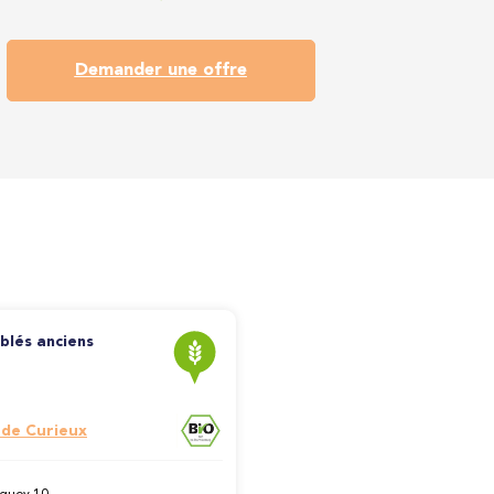
Demander une offre
 blés anciens
 de Curieux