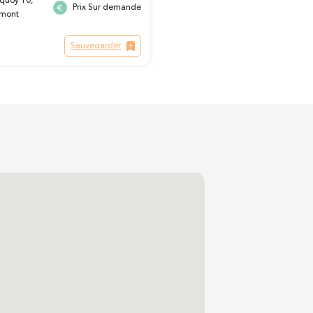
quoy 10,
Prix Sur demande
lmont
Sauvegarder