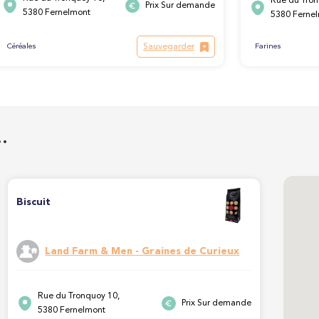
Rue du Tron
Prix Sur demande
5380 Fernelmont
5380 Ferne
Sauvegarder
Farines
Céréales
…
Biscuit
Land Farm & Men - Graines de Curieux
Rue du Tronquoy 10,
Prix Sur demande
5380 Fernelmont