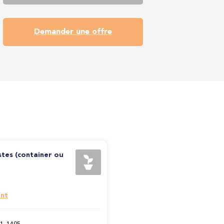
Demander une offre
stes (container ou
nt