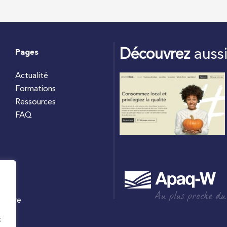
Découvrez
auss
Pages
Actualité
Formations
Ressources
FAQ
Au plus proche du
culture
W
t