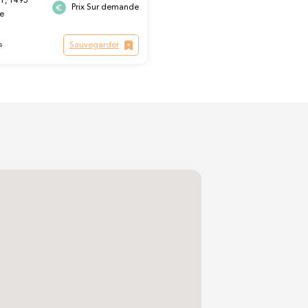
 1, 1495
Prix Sur demande
le
Sauvegarder
s