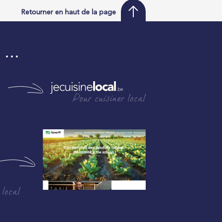
Retourner en haut de la page
i …
Pour cuisiner local
 local