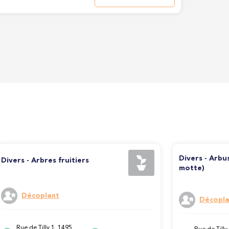
Divers - Arbu
Divers - Arbres fruitiers
motte)
Décoplant
Décopla
Rue de Tilly 1, 1495