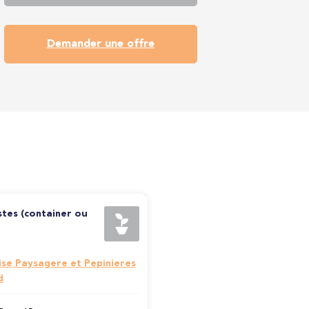
Demander une offre
stes (container ou
ise Paysagere et Pepinieres
d