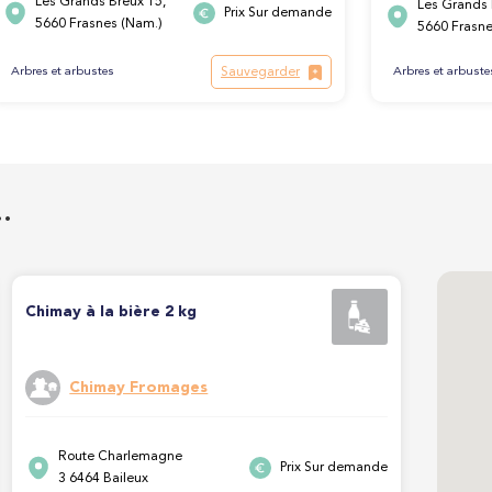
Les Grands Breux 15,
Les Grands 
Prix Sur demande
5660 Frasnes (Nam.)
5660 Frasne
Sauvegarder
Arbres et arbuste
Arbres et arbustes
…
Chimay à la bière 2 kg
Chimay Fromages
Route Charlemagne
Prix Sur demande
3 6464 Baileux