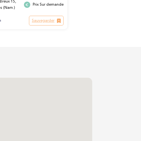
Breux 15,
Prix Sur demande
s (Nam.)
Sauvegarder
s