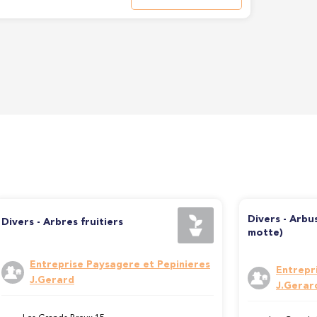
Divers - Arbu
Divers - Arbres fruitiers
motte)
Entreprise Paysagere et Pepinieres
Entrepr
J.Gerard
J.Gerar