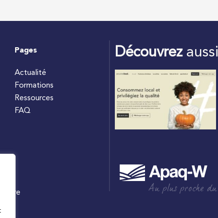
Découvrez
auss
Pages
Actualité
Formations
Ressources
FAQ
Au plus proche du
culture
W
t