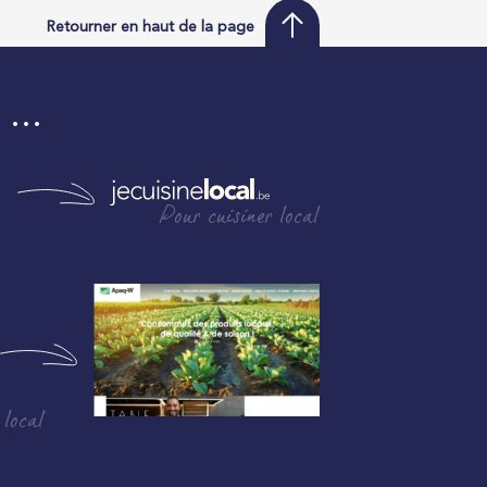
Retourner en haut de la page
i …
Pour cuisiner local
 local