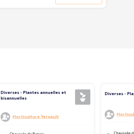
Diverses - Plantes annuelles et
Diverses - Pl
bisannuelles
Horticu
Horticulture Yernault
Chaussée d