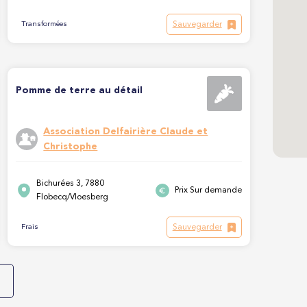
Sauvegarder
Transformées
Pomme de terre au détail
Association Delfairière Claude et
Christophe
Bichurées 3, 7880
Prix Sur demande
Flobecq/Vloesberg
Sauvegarder
Frais