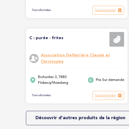
Sauvegarder
Transformées
C : purée - frites
Association Delfairière Claude et
Christophe
Bichurées 3, 7880
Prix Sur demande
Flobecq/Vloesberg
Sauvegarder
Transformées
Découvrir d'autres produits de la région