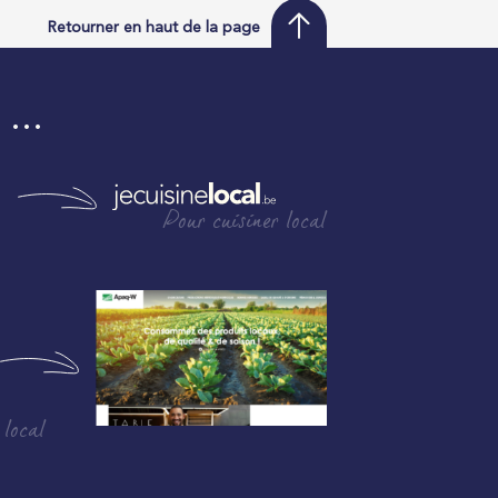
Retourner en haut de la page
i …
Pour cuisiner local
 local