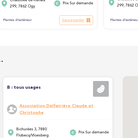
Chaussée de Renaix
Prix Sur demande
299, 7862 
299, 7862 Ogy
Sauvegarder
Plantes d'extérieur
Plantes d'extérieu
…
B : tous usages
Association Delfairière Claude et
Christophe
Bichurées 3, 7880
Prix Sur demande
Flobecq/Vloesberg