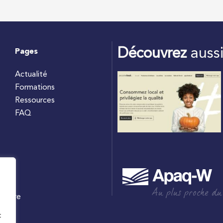
Découvrez
auss
Pages
Actualité
Formations
Ressources
FAQ
Au plus proche du
culture
W
t