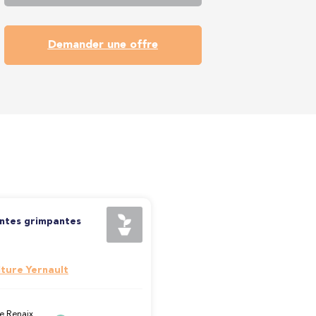
Demander une offre
antes grimpantes
lture Yernault
e Renaix