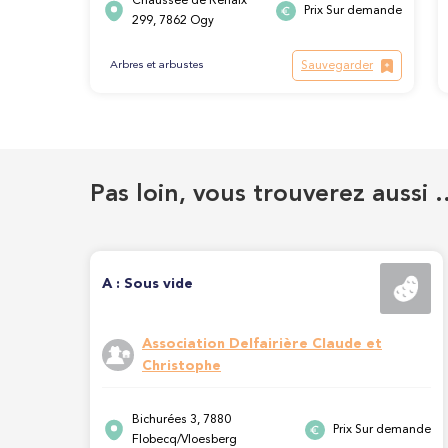
Chaussée de Renaix
Prix Sur demande
299, 7862 Ogy
Sauvegarder
Arbres et arbustes
Pas loin, vous trouverez aussi 
A : Sous vide
Association Delfairière Claude et
Christophe
Bichurées 3, 7880
Prix Sur demande
Flobecq/Vloesberg