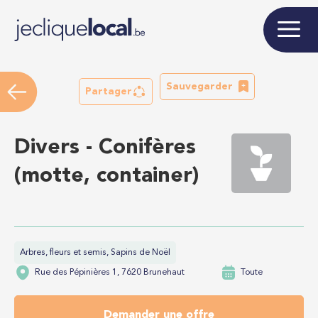
Sauvegarder
Partager
Divers - Conifères
(motte, container)
Arbres, fleurs et semis, Sapins de Noël
Rue des Pépinières 1, 7620 Brunehaut
Toute
Demander une offre