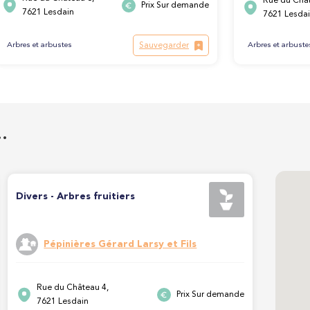
Rue du Chât
Prix Sur demande
7621 Lesdain
7621 Lesda
Sauvegarder
Arbres et arbuste
Arbres et arbustes
…
Divers - Arbres fruitiers
Pépinières Gérard Larsy et Fils
Rue du Château 4,
Prix Sur demande
7621 Lesdain