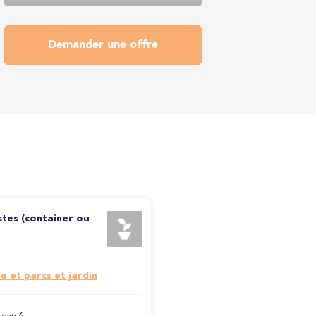
Demander une offre
stes (container ou
e et parcs et jardin