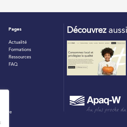
Découvrez
auss
Pages
Actualité
Formations
Ressources
FAQ
Au plus proche du
culture
W
t