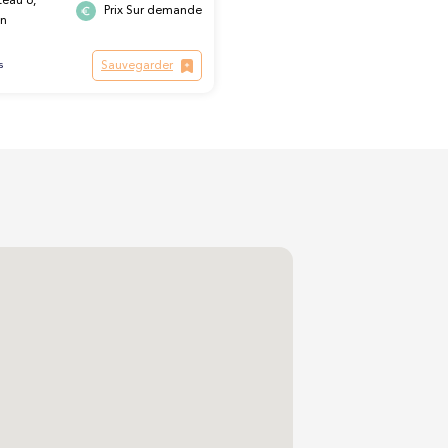
eau 6,
Prix Sur demande
in
Sauvegarder
s