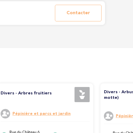
Contacter
Divers - Arbu
Divers - Arbres fruitiers
motte)
Pépinière et parcs et jardin
Pépinièr
Rue du Château 6,