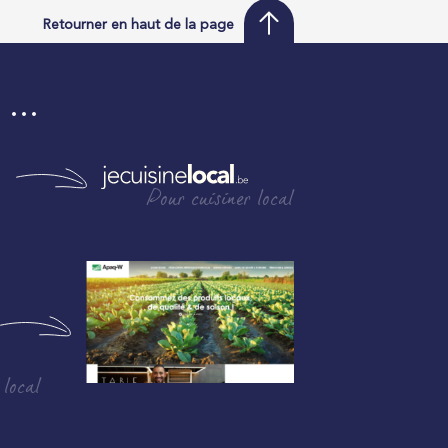
Retourner en haut de la page
i …
Pour cuisiner local
 local