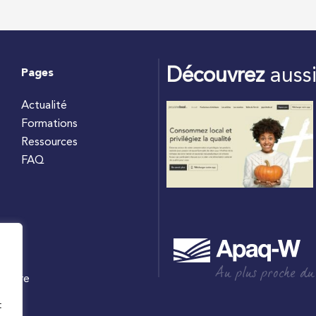
Découvrez
auss
Pages
Actualité
Formations
Ressources
FAQ
Au plus proche du
culture
W
t