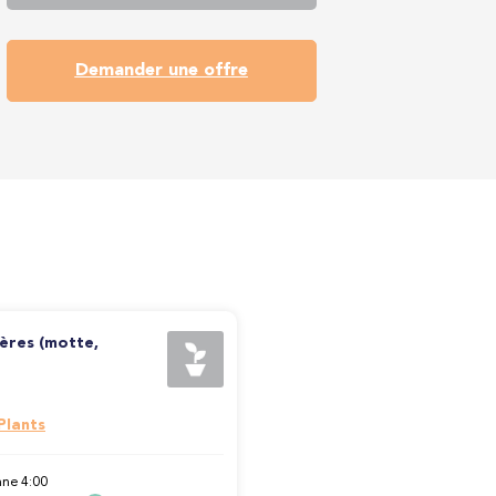
Demander une offre
fères (motte,
Plants
ne 4:00