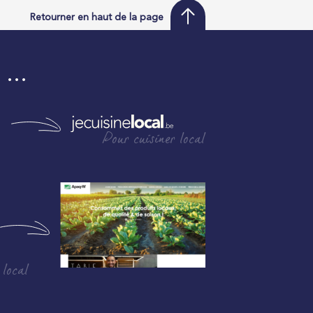
Retourner en haut de la page
i …
Pour cuisiner local
 local