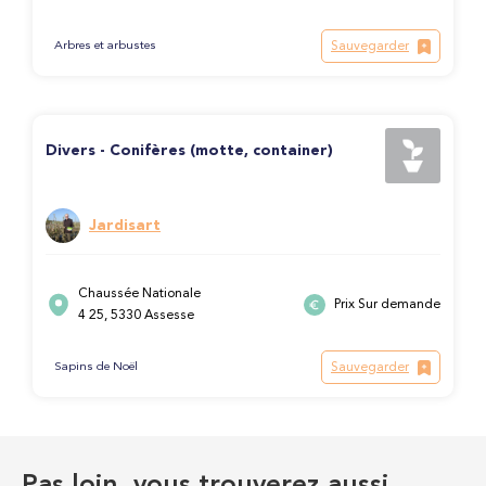
Sauvegarder
Arbres et arbustes
Divers - Conifères (motte, container)
Jardisart
Chaussée Nationale
Prix Sur demande
4 25, 5330 Assesse
Sauvegarder
Sapins de Noël