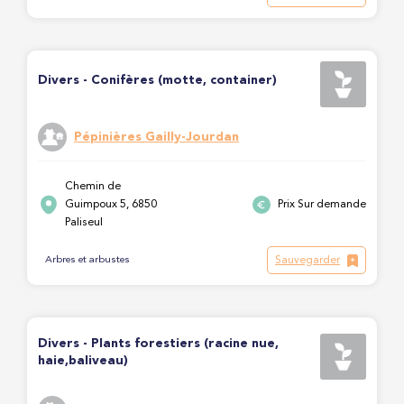
Divers - Conifères (motte, container)
Pépinières Gailly-Jourdan
Chemin de
Guimpoux 5, 6850
Prix Sur demande
Paliseul
Sauvegarder
Arbres et arbustes
Divers - Plants forestiers (racine nue,
haie,baliveau)