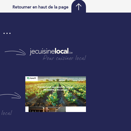
Retourner en haut de la page
i …
Pour cuisiner local
 local