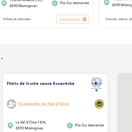
TRIEUX-WAIRIES 25,
Prix Sur demande
6590 Momig
6590 Momignies
Sauvegarder
Arbres et arbustes
Graines, semis, p
…
Filets de truite sauce Escavèche
Escavèche du Val d'Oise
Le Val d'Oise 18/A,
Prix Sur demande
6593 Momignies