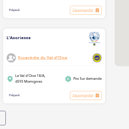
Sauvegarder
Préparé
L’Anorienne
Escavèche du Val d'Oise
Le Val d'Oise 18/A,
Prix Sur demande
6593 Momignies
Sauvegarder
Préparé