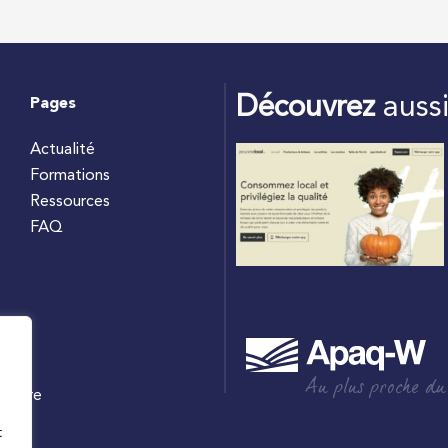
Découvrez
auss
Pages
Actualité
Formations
Ressources
FAQ
Au plus proche du
culture
W
t