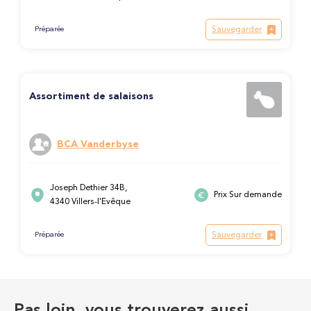
Sauvegarder
Préparée
Assortiment de salaisons
BCA Vanderbyse
Joseph Dethier 34B,
Prix Sur demande
4340 Villers-l'Evêque
Sauvegarder
Préparée