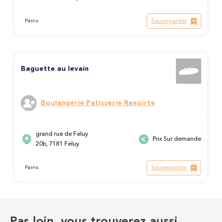
Sauvegarder
Pains
Baguette au levain
Boulangerie Patisserie Renoirte
grand rue de Feluy
Prix Sur demande
20b, 7181 Feluy
Sauvegarder
Pains