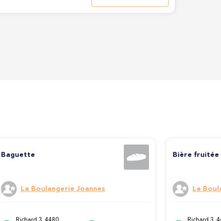
Baguette
Bière fruitée
La Boulangerie Joannes
La Boul
Richard 3, 4480
Richard 3, 