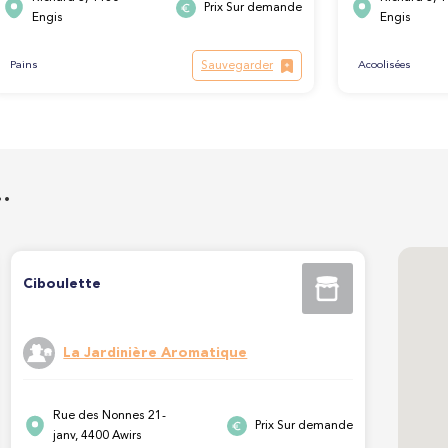
Prix Sur demande
Engis
Engis
Sauvegarder
Pains
Acoolisées
…
Ciboulette
La Jardinière Aromatique
Rue des Nonnes 21-
Prix Sur demande
janv, 4400 Awirs