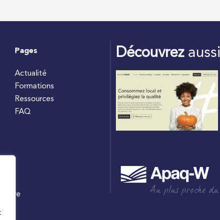
Découvrez
auss
Pages
Actualité
Formations
Ressources
FAQ
Au plus proche du
culture
W
t