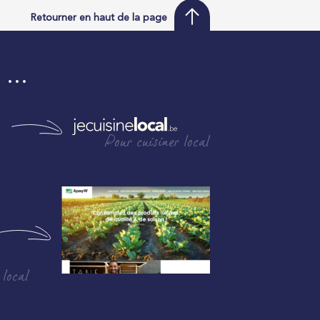
Retourner en haut de la page
i …
Pour cuisiner local
 local