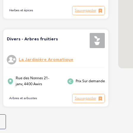
Sauvegarder
Herbes et épices
Divers - Arbres fruitiers
La Jardinière Aromatique
Rue des Nonnes 21-
Prix Sur demande
janv, 4400 Awirs
Sauvegarder
Arbres et arbustes