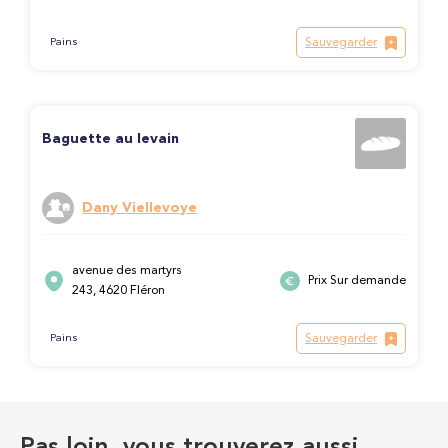
Sauvegarder
Pains
Baguette au levain
Dany Viellevoye
avenue des martyrs
Prix Sur demande
243, 4620 Fléron
Sauvegarder
Pains