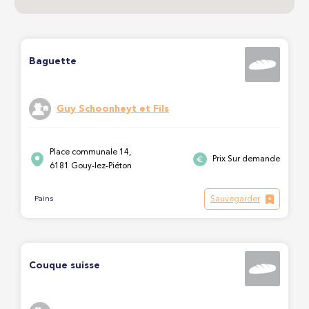
Baguette
Guy Schoonheyt et Fils
Place communale 14,
Prix Sur demande
6181 Gouy-lez-Piéton
Sauvegarder
Pains
Couque suisse