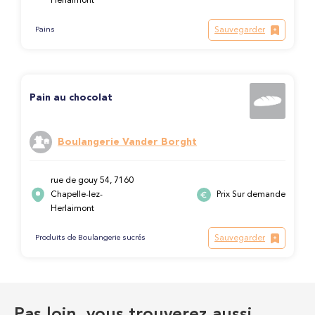
Herlaimont
Sauvegarder
Pains
Pain au chocolat
Boulangerie Vander Borght
rue de gouy 54, 7160
Chapelle-lez-
Prix Sur demande
Herlaimont
Sauvegarder
Produits de Boulangerie sucrés