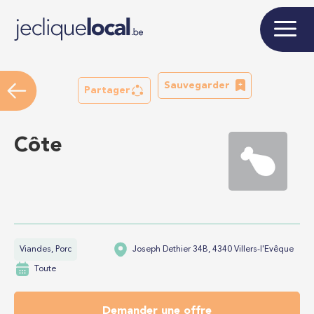
Sauvegarder
Partager
Côte
Viandes, Porc
Joseph Dethier 34B, 4340 Villers-l'Evêque
Toute
Demander une offre