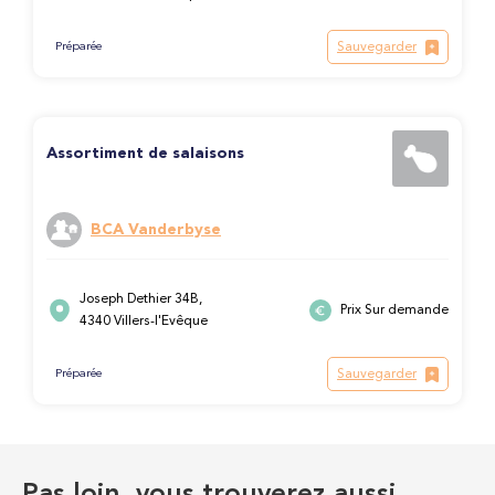
Sauvegarder
Préparée
Assortiment de salaisons
BCA Vanderbyse
Joseph Dethier 34B,
Prix Sur demande
4340 Villers-l'Evêque
Sauvegarder
Préparée