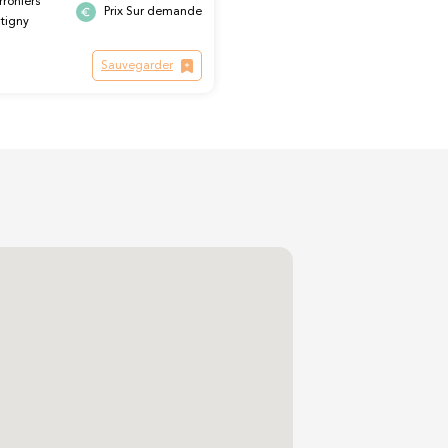
roniers
Prix Sur demande
ntigny
Sauvegarder