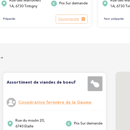
Rue des Marroniers
Rue des Mar
Prix Sur demande
1A, 6730 Tintigny
1A, 6730 Ti
Sauvegarder
Préparée
Non préparée
…
Assortiment de viandes de boeuf
Coopérative fermière de la Gaume
Rue du moulin 20,
Prix Sur demande
6740 Etalle