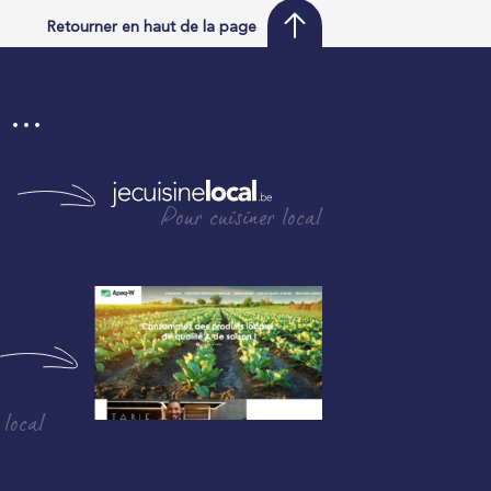
Retourner en haut de la page
i …
Pour cuisiner local
 local