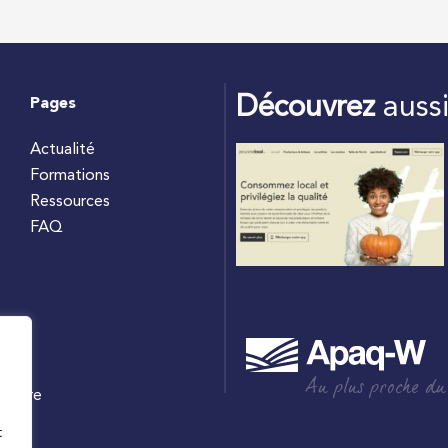
Découvrez
auss
Pages
Actualité
Formations
Ressources
FAQ
Au plus proche du
culture
W
t