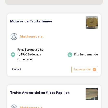
Mousse de Truite fumée
Mathonet s.a.
Pont, Borgueuse hé
1, 4960 Bellevaux-
Prix Sur demande
Ligneuville
Sauvegarder
Préparé
Truite Arc-en-ciel en filets Papillon
Mathonet s.a.