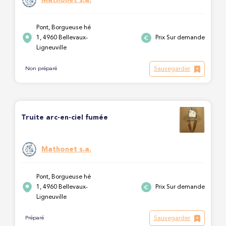
Pont, Borgueuse hé
1, 4960 Bellevaux-
Prix Sur demande
Ligneuville
Sauvegarder
Non préparé
Truite arc-en-ciel fumée
Mathonet s.a.
Pont, Borgueuse hé
1, 4960 Bellevaux-
Prix Sur demande
Ligneuville
Sauvegarder
Préparé