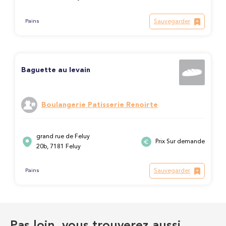
Sauvegarder
Pains
Baguette au levain
Boulangerie Patisserie Renoirte
grand rue de Feluy
Prix Sur demande
20b, 7181 Feluy
Sauvegarder
Pains