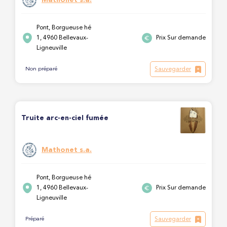
Pont, Borgueuse hé
1, 4960 Bellevaux-
Prix Sur demande
Ligneuville
Sauvegarder
Non préparé
Truite arc-en-ciel fumée
Mathonet s.a.
Pont, Borgueuse hé
1, 4960 Bellevaux-
Prix Sur demande
Ligneuville
Sauvegarder
Préparé