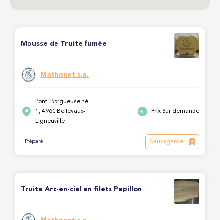
Mousse de Truite fumée
Mathonet s.a.
Pont, Borgueuse hé
1, 4960 Bellevaux-
Prix Sur demande
Ligneuville
Sauvegarder
Préparé
Truite Arc-en-ciel en filets Papillon
Mathonet s.a.