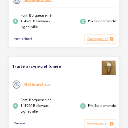
Pont, Borgueuse hé
1, 4960 Bellevaux-
Prix Sur demande
Ligneuville
Sauvegarder
Non préparé
Truite arc-en-ciel fumée
Mathonet s.a.
Pont, Borgueuse hé
1, 4960 Bellevaux-
Prix Sur demande
Ligneuville
Sauvegarder
Préparé