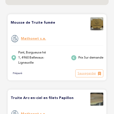
Mousse de Truite fumée
Mathonet s.a.
Pont, Borgueuse hé
1, 4960 Bellevaux-
Prix Sur demande
Ligneuville
Sauvegarder
Préparé
Truite Arc-en-ciel en filets Papillon
Mathonet s.a.