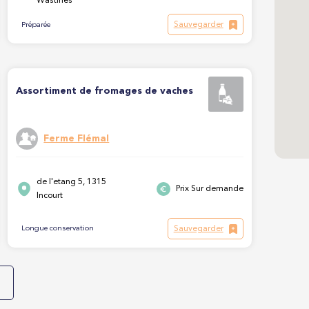
Wastines
Sauvegarder
Préparée
Assortiment de fromages de vaches
Ferme Flémal
de l'etang 5, 1315
Prix Sur demande
Incourt
Sauvegarder
Longue conservation