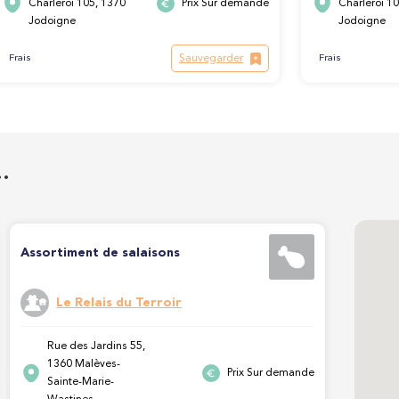
Charleroi 105, 1370
Prix Sur demande
Charleroi 1
Jodoigne
Jodoigne
Sauvegarder
Frais
Frais
…
Assortiment de salaisons
Le Relais du Terroir
Rue des Jardins 55,
1360 Malèves-
Prix Sur demande
Sainte-Marie-