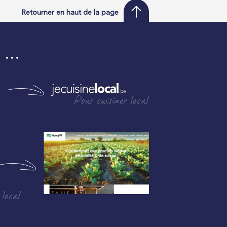
Retourner en haut de la page
i …
Pour cuisiner local
 local