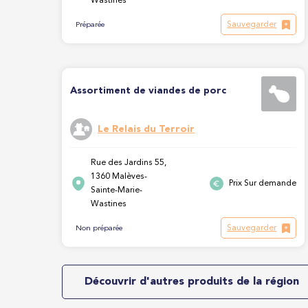
Wastines
Sauvegarder
Préparée
Assortiment de viandes de porc
Le Relais du Terroir
Rue des Jardins 55,
1360 Malèves-
Prix Sur demande
Sainte-Marie-
Wastines
Sauvegarder
Non préparée
Découvrir d'autres produits de la région