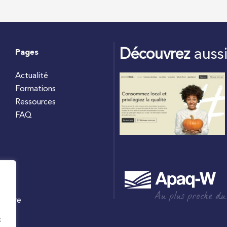
Découvrez
auss
Pages
Actualité
Formations
Ressources
FAQ
Au plus proche du
culture
W
t