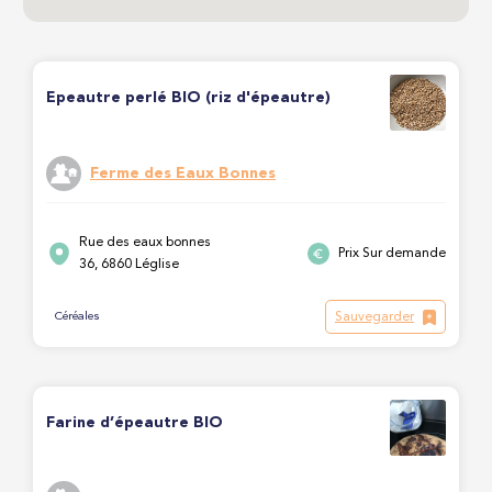
Epeautre perlé BIO (riz d'épeautre)
Ferme des Eaux Bonnes
Rue des eaux bonnes
Prix Sur demande
36, 6860 Léglise
Sauvegarder
Céréales
Farine d’épeautre BIO