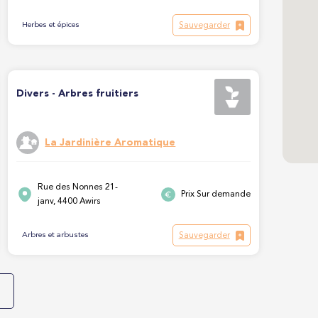
Sauvegarder
Herbes et épices
Divers - Arbres fruitiers
La Jardinière Aromatique
Rue des Nonnes 21-
Prix Sur demande
janv, 4400 Awirs
Sauvegarder
Arbres et arbustes