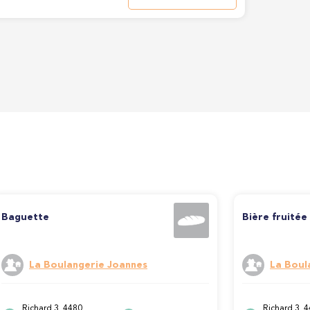
Baguette
Bière fruitée
La Boulangerie Joannes
La Boul
Richard 3, 4480
Richard 3, 