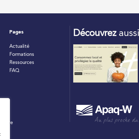
Découvrez
auss
Pages
Actualité
Formations
Ressources
FAQ
Au plus proche du
culture
W
t