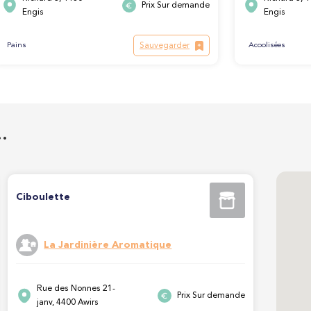
Prix Sur demande
Engis
Engis
Sauvegarder
Pains
Acoolisées
…
Ciboulette
La Jardinière Aromatique
Rue des Nonnes 21-
Prix Sur demande
janv, 4400 Awirs