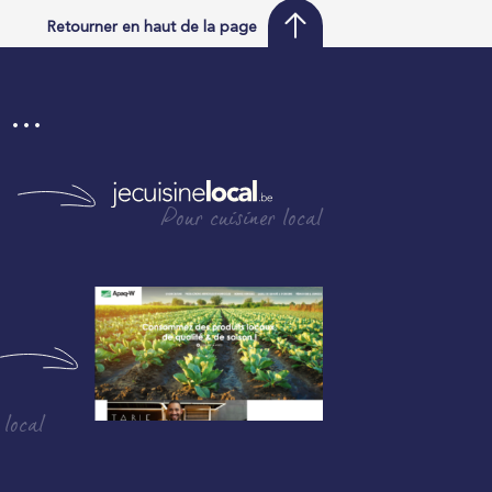
Retourner en haut de la page
i …
Pour cuisiner local
 local