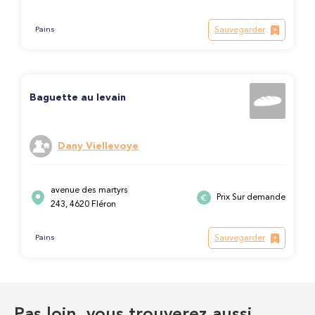
Sauvegarder
Pains
Baguette au levain
Dany Viellevoye
avenue des martyrs
Prix Sur demande
243, 4620 Fléron
Sauvegarder
Pains