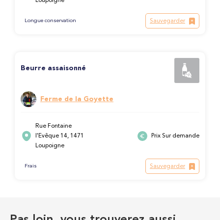
Loupoigne
Sauvegarder
Longue conservation
Beurre assaisonné
Ferme de la Goyette
Rue Fontaine
l'Evêque 14, 1471
Prix Sur demande
Loupoigne
Sauvegarder
Frais