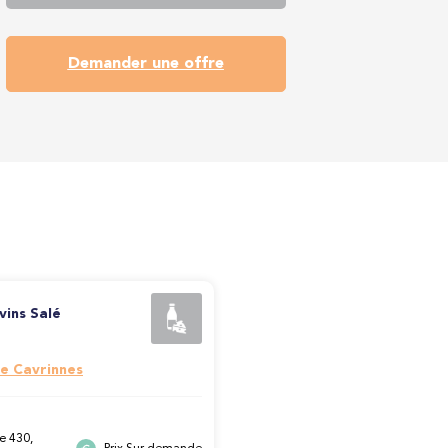
Demander une offre
vins Salé
e Cavrinnes
e 430,