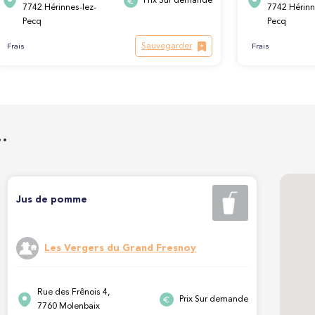
Prix Sur demande
7742 Hérinnes-lez-
7742 Hérinn
Pecq
Pecq
Sauvegarder
Frais
Frais
…
Jus de pomme
Les Vergers du Grand Fresnoy
Rue des Frênois 4,
Prix Sur demande
7760 Molenbaix