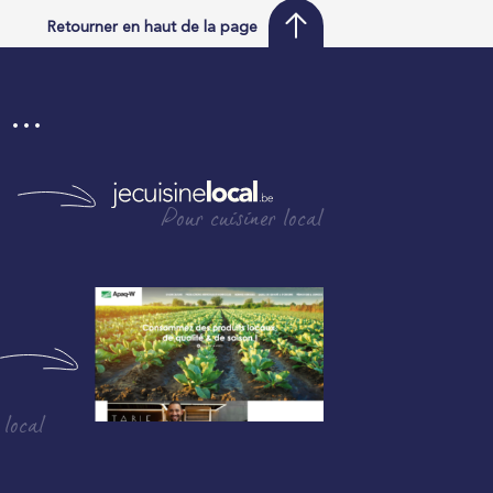
Retourner en haut de la page
i …
Pour cuisiner local
 local