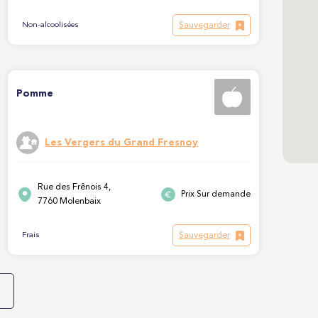
Sauvegarder
Non-alcoolisées
Pomme
Les Vergers du Grand Fresnoy
Rue des Frênois 4,
Prix Sur demande
7760 Molenbaix
Sauvegarder
Frais