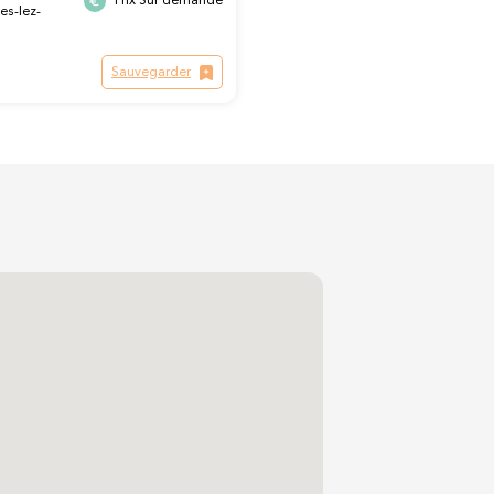
Prix Sur demande
es-lez-
Sauvegarder