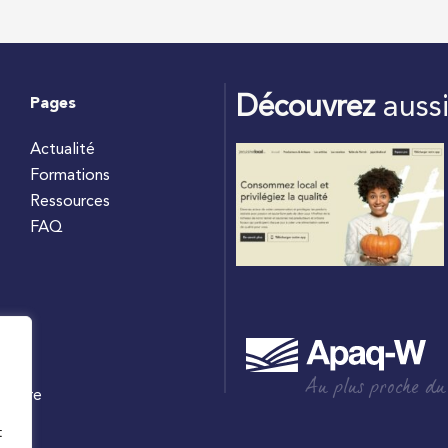
Découvrez
auss
Pages
Actualité
Formations
Ressources
FAQ
Au plus proche du
culture
W
t