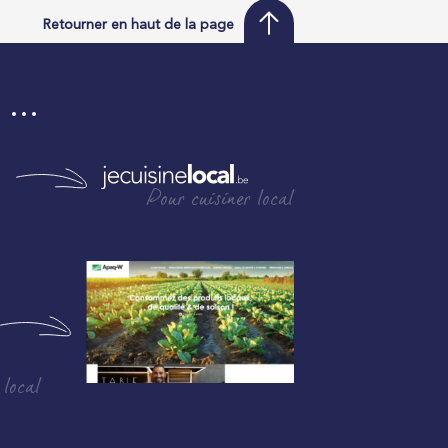
Retourner en haut de la page
i …
Pour cuisiner local
 local