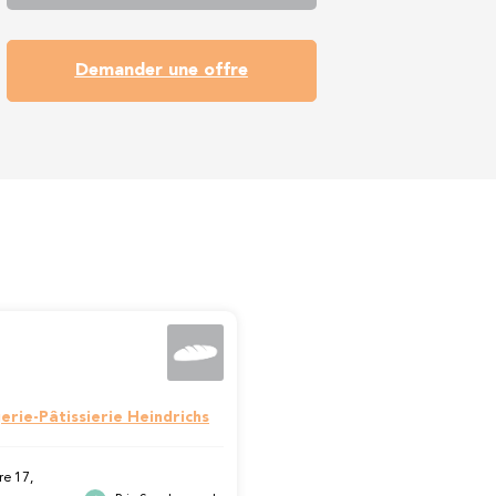
Demander une offre
erie-Pâtissierie Heindrichs
re 17,