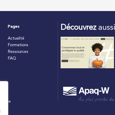
Découvrez
auss
Pages
Actualité
Formations
Ressources
FAQ
Au plus proche du
culture
W
t