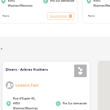
4950
Prix Sur demande
4950
Waimes/Weismes
Waimes/We
Sauvegarder
Pains
Pains
…
Divers - Arbres fruitiers
Lemaire Paul
Rue d'Eupen 45,
4950
Prix Sur demande
Waimes/Weismes