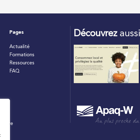
Découvrez
auss
Pages
Actualité
Formations
Ressources
FAQ
Au plus proche du
culture
W
t