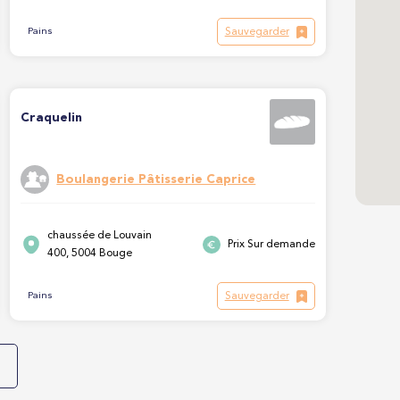
Sauvegarder
Pains
Craquelin
Boulangerie Pâtisserie Caprice
chaussée de Louvain
Prix Sur demande
400, 5004 Bouge
Sauvegarder
Pains