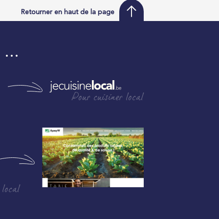
Retourner en haut de la page
i …
Pour cuisiner local
 local