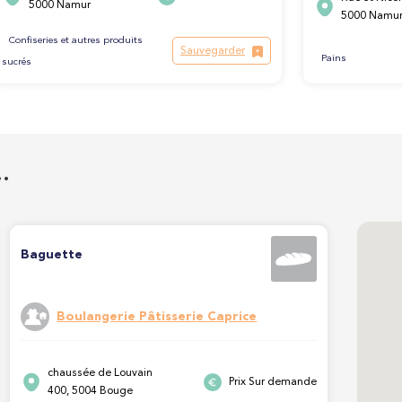
5000 Namur
5000 Namu
Confiseries et autres produits
Sauvegarder
Pains
sucrés
…
Baguette
Boulangerie Pâtisserie Caprice
chaussée de Louvain
Prix Sur demande
400, 5004 Bouge