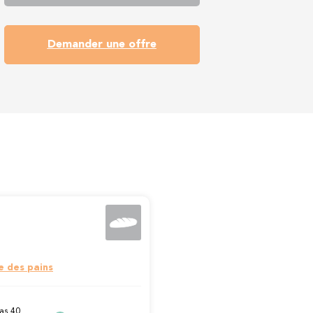
Demander une offre
e des pains
as 40,