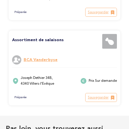
Sauvegarder
Préparée
Assortiment de salaisons
BCA Vanderbyse
Joseph Dethier 34B,
Prix Sur demande
4340 Villers-l'Evêque
Sauvegarder
Préparée