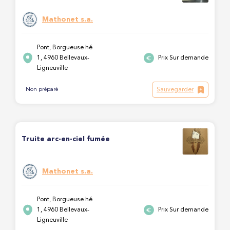
Mathonet s.a.
Pont, Borgueuse hé
1, 4960 Bellevaux-
Prix Sur demande
Ligneuville
Sauvegarder
Non préparé
Truite arc-en-ciel fumée
Mathonet s.a.
Pont, Borgueuse hé
1, 4960 Bellevaux-
Prix Sur demande
Ligneuville