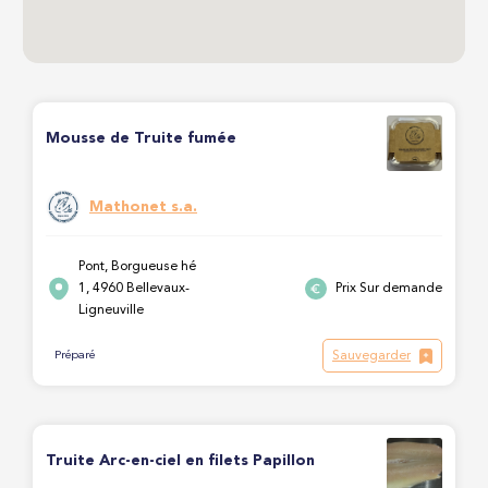
Mousse de Truite fumée
Mathonet s.a.
Pont, Borgueuse hé
1, 4960 Bellevaux-
Prix Sur demande
Ligneuville
Sauvegarder
Préparé
Truite Arc-en-ciel en filets Papillon