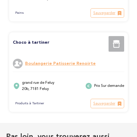
Sauvegarder
Pains
Choco à tartiner
Boulangerie Patisserie Renoirte
grand rue de Feluy
Prix Sur demande
20b, 7181 Feluy
Sauvegarder
Produits à Tartiner