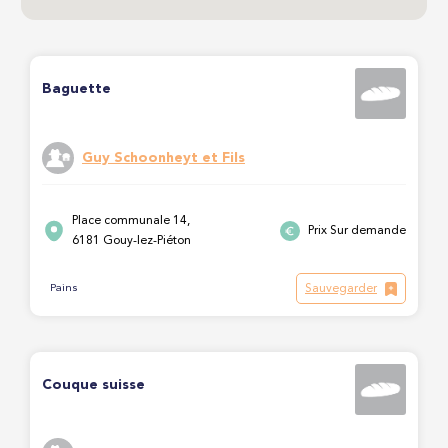
Baguette
Guy Schoonheyt et Fils
Place communale 14,
Prix Sur demande
6181 Gouy-lez-Piéton
Sauvegarder
Pains
Couque suisse