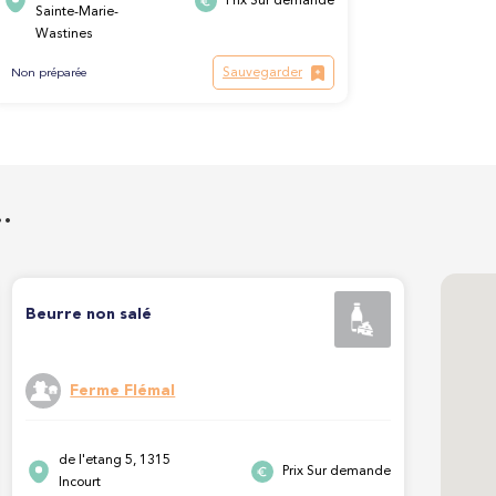
Prix Sur demande
Sainte-Marie-
Wastines
Sauvegarder
Non préparée
…
Beurre non salé
Ferme Flémal
de l'etang 5, 1315
Prix Sur demande
Incourt