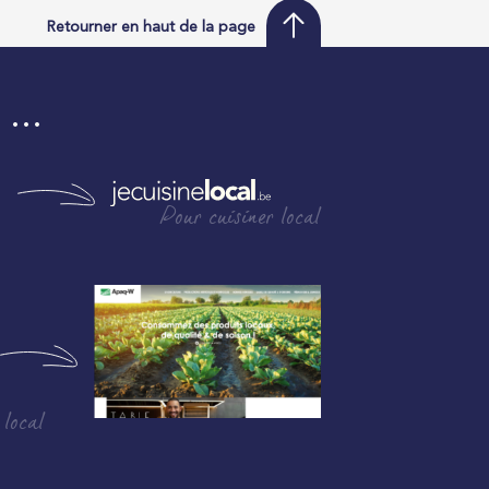
Retourner en haut de la page
i …
Pour cuisiner local
 local