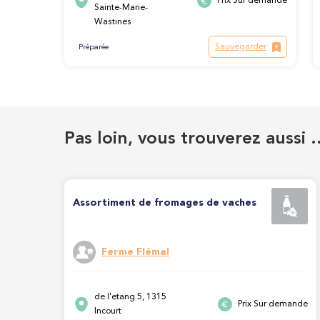
Prix Sur demande
Sainte-Marie-
Wastines
Sauvegarder
Préparée
Pas loin, vous trouverez aussi 
Assortiment de fromages de vaches
Ferme Flémal
de l'etang 5, 1315
Prix Sur demande
Incourt