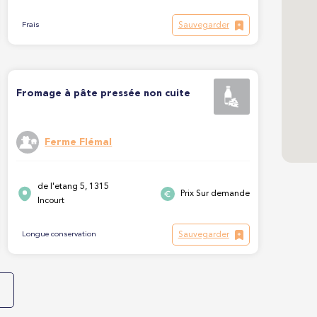
Sauvegarder
Frais
Fromage à pâte pressée non cuite
Ferme Flémal
de l'etang 5, 1315
Prix Sur demande
Incourt
Sauvegarder
Longue conservation