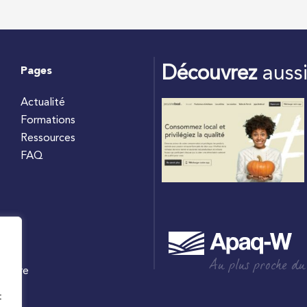
Découvrez
auss
Pages
Actualité
Formations
Ressources
FAQ
Au plus proche du
culture
W
t