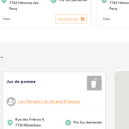
Prix Sur demande
7742 Hérinnes-lez-
7742 Hérinn
Pecq
Pecq
Sauvegarder
Frais
Frais
…
Jus de pomme
Les Vergers du Grand Fresnoy
Rue des Frênois 4,
Prix Sur demande
7760 Molenbaix