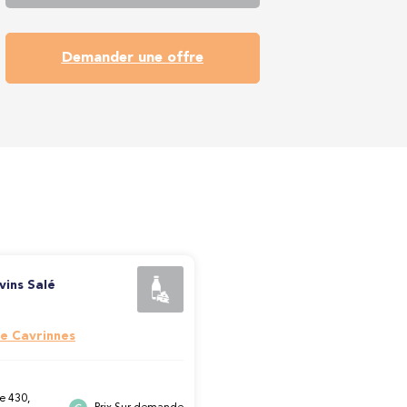
Demander une offre
vins Salé
e Cavrinnes
e 430,