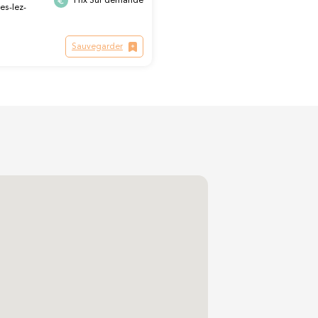
Prix Sur demande
es-lez-
Sauvegarder