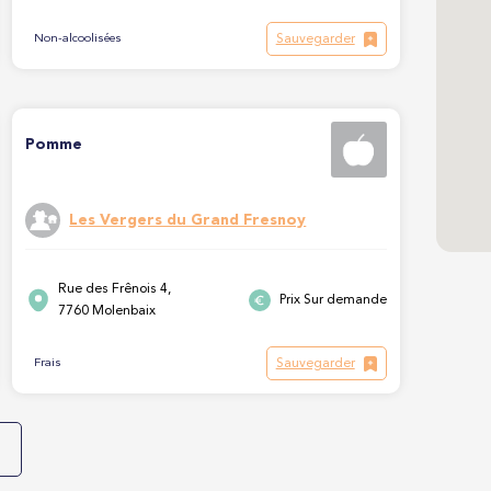
Sauvegarder
Non-alcoolisées
Pomme
Les Vergers du Grand Fresnoy
Rue des Frênois 4,
Prix Sur demande
7760 Molenbaix
Sauvegarder
Frais