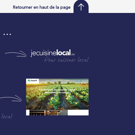
Retourner en haut de la page
i …
Pour cuisiner local
 local