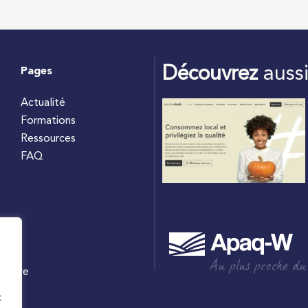
Découvrez
auss
Pages
Actualité
Formations
Ressources
FAQ
Au plus proche du
culture
W
t