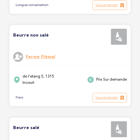
Sauvegarder
Longue conservation
Beurre non salé
Ferme Flémal
de l'etang 5, 1315
Prix Sur demande
Incourt
Sauvegarder
Frais
Beurre salé