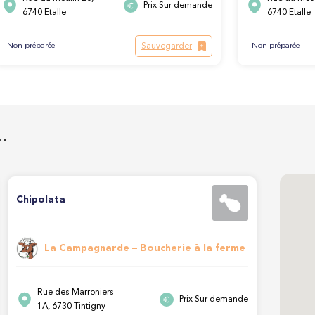
Prix Sur demande
6740 Etalle
6740 Etalle
Sauvegarder
Non préparée
Non préparée
…
Chipolata
La Campagnarde – Boucherie à la ferme
Rue des Marroniers
Prix Sur demande
1A, 6730 Tintigny