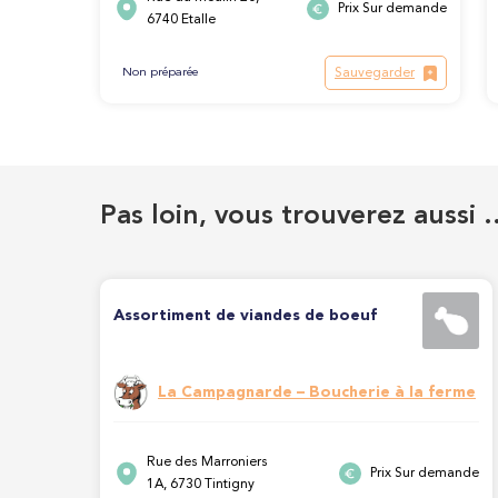
Prix Sur demande
6740 Etalle
Sauvegarder
Non préparée
Pas loin, vous trouverez aussi 
Assortiment de viandes de boeuf
La Campagnarde – Boucherie à la ferme
Rue des Marroniers
Prix Sur demande
1A, 6730 Tintigny