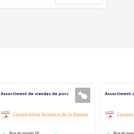
Assortiment de viandes de porc
Assortiment 
Coopérative fermière de la Gaume
Coopéra
Rue du moulin 20,
Rue du moul