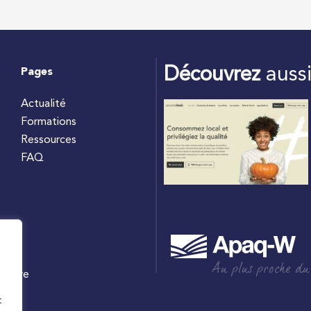
Découvrez
auss
Pages
Actualité
Formations
Ressources
FAQ
Au plus proche du
culture
W
t