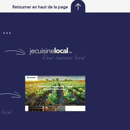
Retourner en haut de la page
i …
Pour cuisiner local
 local