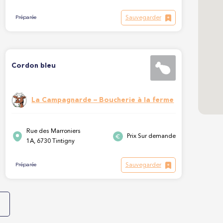
Sauvegarder
Préparée
Cordon bleu
La Campagnarde – Boucherie à la ferme
Rue des Marroniers
Prix Sur demande
1A, 6730 Tintigny
Sauvegarder
Préparée