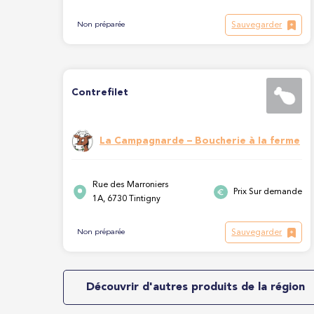
Sauvegarder
Non préparée
Contrefilet
La Campagnarde – Boucherie à la ferme
Rue des Marroniers
Prix Sur demande
1A, 6730 Tintigny
Sauvegarder
Non préparée
Découvrir d'autres produits de la région