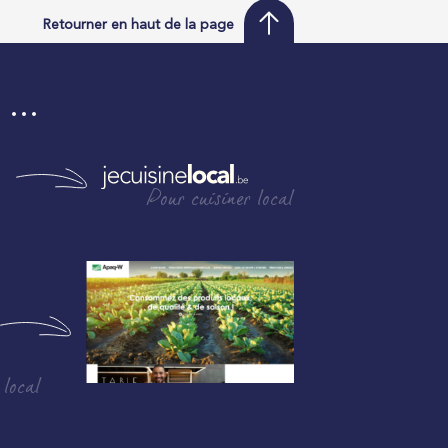
Retourner en haut de la page
i …
Pour cuisiner local
 local