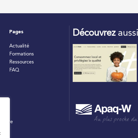
Découvrez
auss
Pages
Actualité
Formations
Ressources
FAQ
Au plus proche du
culture
W
t