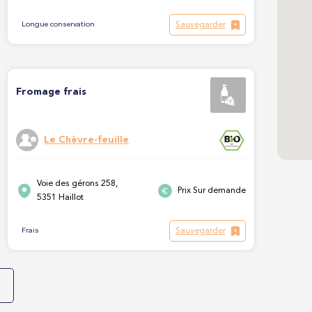
Sauvegarder
Longue conservation
Fromage frais
Le Chèvre-feuille
Voie des gérons 258,
Prix Sur demande
5351 Haillot
Sauvegarder
Frais