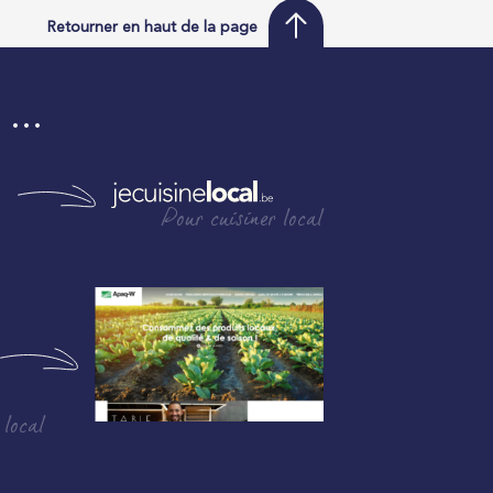
Retourner en haut de la page
i …
Pour cuisiner local
 local