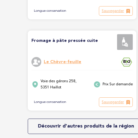
Sauvegarder
Longue conservation
Fromage à pâte pressée cuite
Le Chèvre-feuille
Voie des gérons 258,
Prix Sur demande
5351 Haillot
Sauvegarder
Longue conservation
Découvrir d'autres produits de la région