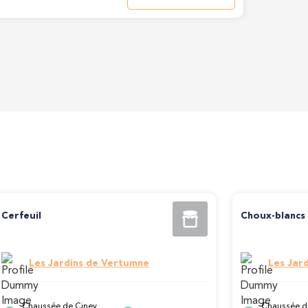
Cerfeuil
Choux-blancs
Les Jardins de Vertumne
Les Jar
Chaussée de Ciney
Chaussée d