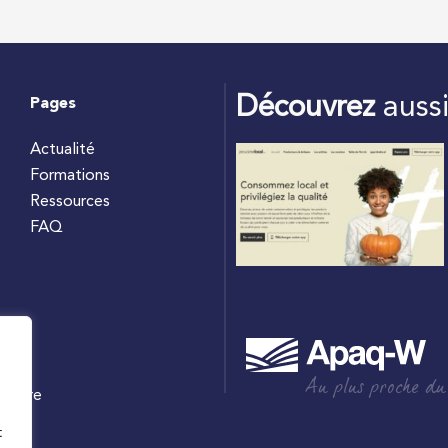
Découvrez
auss
Pages
Actualité
Formations
Ressources
FAQ
Au plus proche du
culture
W
t