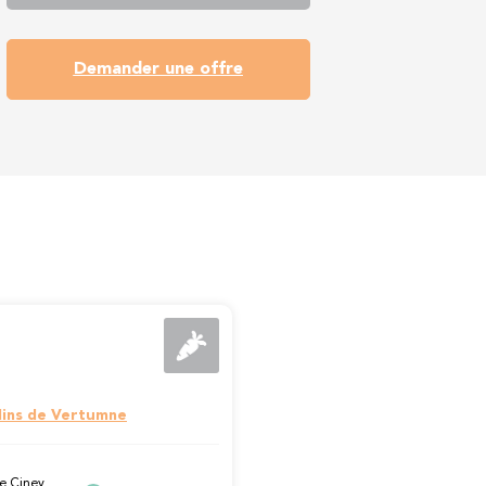
Demander une offre
dins de Vertumne
e Ciney