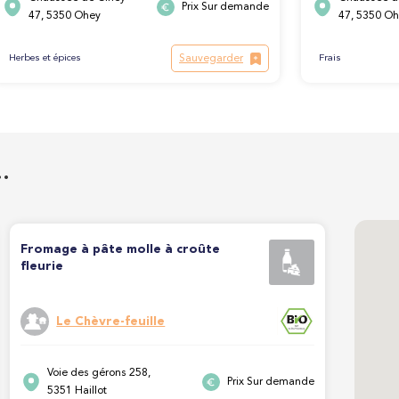
Prix Sur demande
47, 5350 Ohey
47, 5350 O
Sauvegarder
Herbes et épices
Frais
…
Fromage à pâte molle à croûte
fleurie
Le Chèvre-feuille
Voie des gérons 258,
Prix Sur demande
5351 Haillot