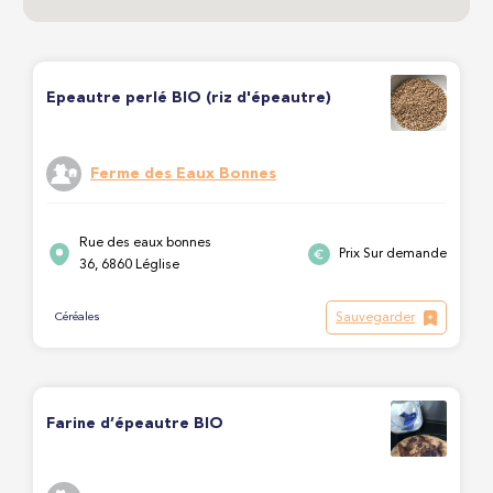
Epeautre perlé BIO (riz d'épeautre)
Ferme des Eaux Bonnes
Rue des eaux bonnes
Prix Sur demande
36, 6860 Léglise
Sauvegarder
Céréales
Farine d’épeautre BIO