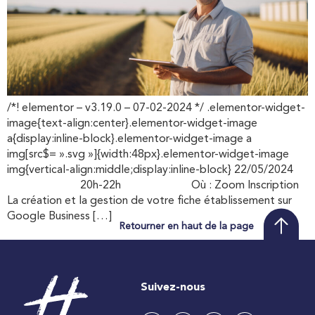
/*! elementor – v3.19.0 – 07-02-2024 */ .elementor-widget-
image{text-align:center}.elementor-widget-image
a{display:inline-block}.elementor-widget-image a
img[src$= ».svg »]{width:48px}.elementor-widget-image
img{vertical-align:middle;display:inline-block} 22/05/2024
20h-22h Où : Zoom Inscription
La création et la gestion de votre fiche établissement sur
Google Business […]
Retourner en haut de la page
Suivez-nous