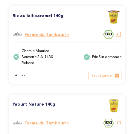
Riz au lait caramel 140g
+1
Ferme du Tambourin
Chemin Maurice
Bouvette 2 A, 1430
Prix Sur demande
Rebecq
Sauvegarder
Autres
Yaourt Nature 140g
+1
Ferme du Tambourin